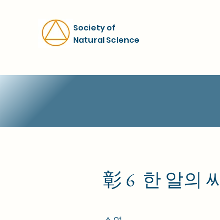
Society of
Natural Science
彰 6 한 알의 