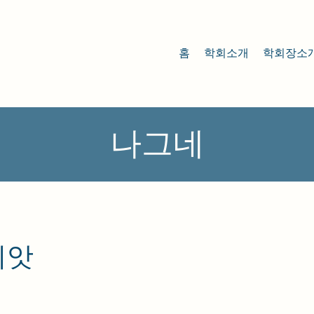
홈
학회소개
학회장소
나그네
씨앗