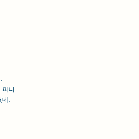
.
 피니
셨네.