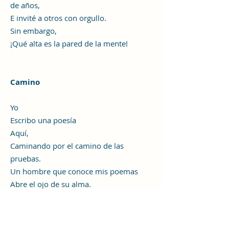
de años,
E invité a otros con orgullo.
Sin embargo,
¡Qué alta es la pared de la mente!
Camino
Yo
Escribo una poesía
Aquí,
Caminando por el camino de las
pruebas.
Un hombre que conoce mis poemas
Abre el ojo de su alma.
El camino (Do, 道) existe en el mundo
Y la virtud (Deok, 德) existe en una
persona,